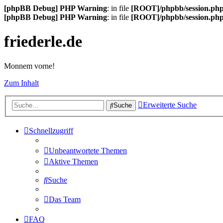
[phpBB Debug] PHP Warning
: in file
[ROOT]/phpbb/session.ph
[phpBB Debug] PHP Warning
: in file
[ROOT]/phpbb/session.ph
friederle.de
Monnem vorne!
Zum Inhalt
Erweiterte Suche
Suche
Schnellzugriff
Unbeantwortete Themen
Aktive Themen
Suche
Das Team
FAQ