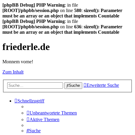
[phpBB Debug] PHP Warning
: in file
[ROOT]/phpbb/session.php
on line
580
:
sizeof(): Parameter
must be an array or an object that implements Countable
[phpBB Debug] PHP Warning
: in file
[ROOT]/phpbb/session.php
on line
636
:
sizeof(): Parameter
must be an array or an object that implements Countable
friederle.de
Monnem vorne!
Zum Inhalt
Erweiterte Suche
Suche
Schnellzugriff
Unbeantwortete Themen
Aktive Themen
Suche