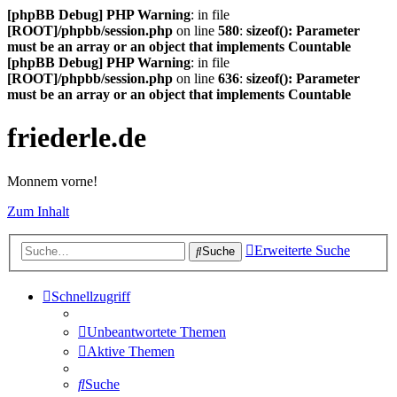
[phpBB Debug] PHP Warning
: in file
[ROOT]/phpbb/session.php
on line
580
:
sizeof(): Parameter
must be an array or an object that implements Countable
[phpBB Debug] PHP Warning
: in file
[ROOT]/phpbb/session.php
on line
636
:
sizeof(): Parameter
must be an array or an object that implements Countable
friederle.de
Monnem vorne!
Zum Inhalt
Erweiterte Suche
Suche
Schnellzugriff
Unbeantwortete Themen
Aktive Themen
Suche