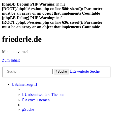
[phpBB Debug] PHP Warning
: in file
[ROOT]/phpbb/session.php
on line
580
:
sizeof(): Parameter
must be an array or an object that implements Countable
[phpBB Debug] PHP Warning
: in file
[ROOT]/phpbb/session.php
on line
636
:
sizeof(): Parameter
must be an array or an object that implements Countable
friederle.de
Monnem vorne!
Zum Inhalt
Erweiterte Suche
Suche
Schnellzugriff
Unbeantwortete Themen
Aktive Themen
Suche