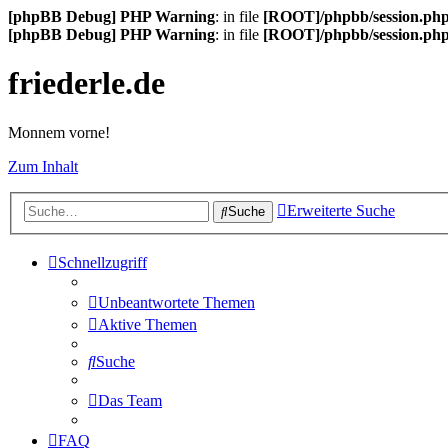
[phpBB Debug] PHP Warning
: in file
[ROOT]/phpbb/session.ph
[phpBB Debug] PHP Warning
: in file
[ROOT]/phpbb/session.ph
friederle.de
Monnem vorne!
Zum Inhalt
Erweiterte Suche
Suche
Schnellzugriff
Unbeantwortete Themen
Aktive Themen
Suche
Das Team
FAQ