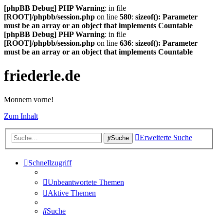
[phpBB Debug] PHP Warning
: in file
[ROOT]/phpbb/session.php
on line
580
:
sizeof(): Parameter
must be an array or an object that implements Countable
[phpBB Debug] PHP Warning
: in file
[ROOT]/phpbb/session.php
on line
636
:
sizeof(): Parameter
must be an array or an object that implements Countable
friederle.de
Monnem vorne!
Zum Inhalt
Erweiterte Suche
Suche
Schnellzugriff
Unbeantwortete Themen
Aktive Themen
Suche