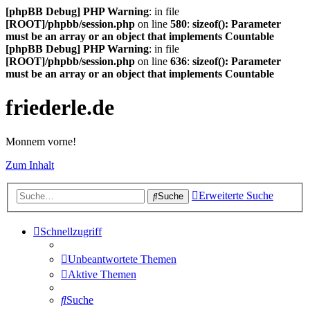
[phpBB Debug] PHP Warning
: in file
[ROOT]/phpbb/session.php
on line
580
:
sizeof(): Parameter
must be an array or an object that implements Countable
[phpBB Debug] PHP Warning
: in file
[ROOT]/phpbb/session.php
on line
636
:
sizeof(): Parameter
must be an array or an object that implements Countable
friederle.de
Monnem vorne!
Zum Inhalt
Erweiterte Suche
Suche
Schnellzugriff
Unbeantwortete Themen
Aktive Themen
Suche