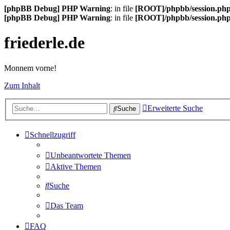
[phpBB Debug] PHP Warning
: in file
[ROOT]/phpbb/session.ph
[phpBB Debug] PHP Warning
: in file
[ROOT]/phpbb/session.ph
friederle.de
Monnem vorne!
Zum Inhalt
Erweiterte Suche
Suche
Schnellzugriff
Unbeantwortete Themen
Aktive Themen
Suche
Das Team
FAQ