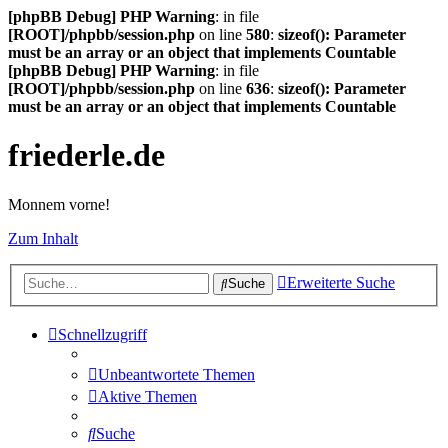
[phpBB Debug] PHP Warning
: in file
[ROOT]/phpbb/session.php
on line
580
:
sizeof(): Parameter
must be an array or an object that implements Countable
[phpBB Debug] PHP Warning
: in file
[ROOT]/phpbb/session.php
on line
636
:
sizeof(): Parameter
must be an array or an object that implements Countable
friederle.de
Monnem vorne!
Zum Inhalt
Erweiterte Suche
Suche
Schnellzugriff
Unbeantwortete Themen
Aktive Themen
Suche