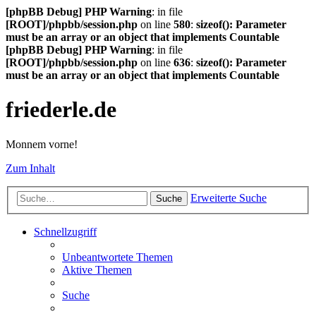
[phpBB Debug] PHP Warning
: in file
[ROOT]/phpbb/session.php
on line
580
:
sizeof(): Parameter
must be an array or an object that implements Countable
[phpBB Debug] PHP Warning
: in file
[ROOT]/phpbb/session.php
on line
636
:
sizeof(): Parameter
must be an array or an object that implements Countable
friederle.de
Monnem vorne!
Zum Inhalt
Erweiterte Suche
Suche
Schnellzugriff
Unbeantwortete Themen
Aktive Themen
Suche