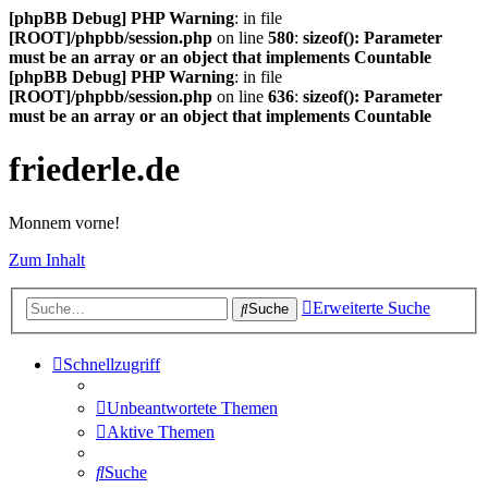
[phpBB Debug] PHP Warning
: in file
[ROOT]/phpbb/session.php
on line
580
:
sizeof(): Parameter
must be an array or an object that implements Countable
[phpBB Debug] PHP Warning
: in file
[ROOT]/phpbb/session.php
on line
636
:
sizeof(): Parameter
must be an array or an object that implements Countable
friederle.de
Monnem vorne!
Zum Inhalt
Erweiterte Suche
Suche
Schnellzugriff
Unbeantwortete Themen
Aktive Themen
Suche