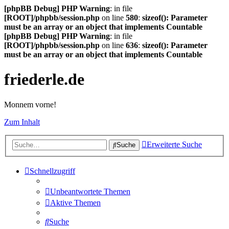
[phpBB Debug] PHP Warning
: in file
[ROOT]/phpbb/session.php
on line
580
:
sizeof(): Parameter
must be an array or an object that implements Countable
[phpBB Debug] PHP Warning
: in file
[ROOT]/phpbb/session.php
on line
636
:
sizeof(): Parameter
must be an array or an object that implements Countable
friederle.de
Monnem vorne!
Zum Inhalt
Erweiterte Suche
Suche
Schnellzugriff
Unbeantwortete Themen
Aktive Themen
Suche