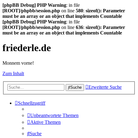
[phpBB Debug] PHP Warning
: in file
[ROOT]/phpbb/session.php
on line
580
:
sizeof(): Parameter
must be an array or an object that implements Countable
[phpBB Debug] PHP Warning
: in file
[ROOT]/phpbb/session.php
on line
636
:
sizeof(): Parameter
must be an array or an object that implements Countable
friederle.de
Monnem vorne!
Zum Inhalt
Erweiterte Suche
Suche
Schnellzugriff
Unbeantwortete Themen
Aktive Themen
Suche