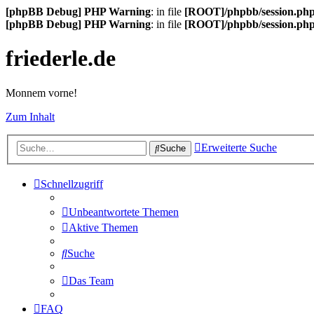
[phpBB Debug] PHP Warning
: in file
[ROOT]/phpbb/session.ph
[phpBB Debug] PHP Warning
: in file
[ROOT]/phpbb/session.ph
friederle.de
Monnem vorne!
Zum Inhalt
Erweiterte Suche
Suche
Schnellzugriff
Unbeantwortete Themen
Aktive Themen
Suche
Das Team
FAQ