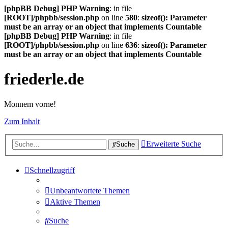
[phpBB Debug] PHP Warning
: in file
[ROOT]/phpbb/session.php
on line
580
:
sizeof(): Parameter
must be an array or an object that implements Countable
[phpBB Debug] PHP Warning
: in file
[ROOT]/phpbb/session.php
on line
636
:
sizeof(): Parameter
must be an array or an object that implements Countable
friederle.de
Monnem vorne!
Zum Inhalt
Erweiterte Suche
Suche
Schnellzugriff
Unbeantwortete Themen
Aktive Themen
Suche