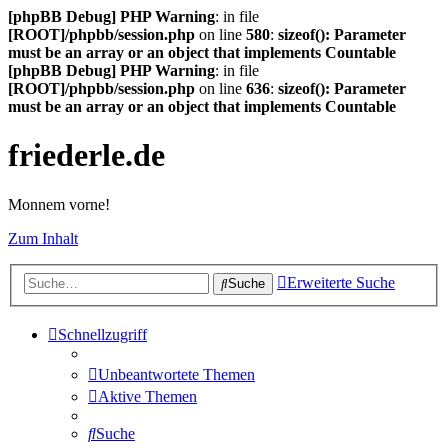
[phpBB Debug] PHP Warning
: in file
[ROOT]/phpbb/session.php
on line
580
:
sizeof(): Parameter
must be an array or an object that implements Countable
[phpBB Debug] PHP Warning
: in file
[ROOT]/phpbb/session.php
on line
636
:
sizeof(): Parameter
must be an array or an object that implements Countable
friederle.de
Monnem vorne!
Zum Inhalt
Erweiterte Suche
Suche
Schnellzugriff
Unbeantwortete Themen
Aktive Themen
Suche