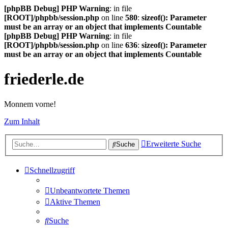
[phpBB Debug] PHP Warning
: in file
[ROOT]/phpbb/session.php
on line
580
:
sizeof(): Parameter
must be an array or an object that implements Countable
[phpBB Debug] PHP Warning
: in file
[ROOT]/phpbb/session.php
on line
636
:
sizeof(): Parameter
must be an array or an object that implements Countable
friederle.de
Monnem vorne!
Zum Inhalt
Erweiterte Suche
Suche
Schnellzugriff
Unbeantwortete Themen
Aktive Themen
Suche