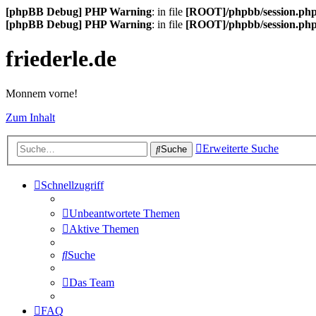
[phpBB Debug] PHP Warning
: in file
[ROOT]/phpbb/session.ph
[phpBB Debug] PHP Warning
: in file
[ROOT]/phpbb/session.ph
friederle.de
Monnem vorne!
Zum Inhalt
Erweiterte Suche
Suche
Schnellzugriff
Unbeantwortete Themen
Aktive Themen
Suche
Das Team
FAQ