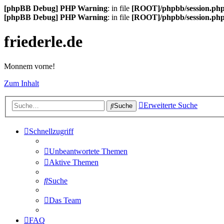
[phpBB Debug] PHP Warning
: in file
[ROOT]/phpbb/session.ph
[phpBB Debug] PHP Warning
: in file
[ROOT]/phpbb/session.ph
friederle.de
Monnem vorne!
Zum Inhalt
Erweiterte Suche
Suche
Schnellzugriff
Unbeantwortete Themen
Aktive Themen
Suche
Das Team
FAQ