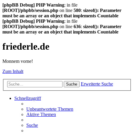
[phpBB Debug] PHP Warning
: in file
[ROOT]/phpbb/session.php
on line
580
:
sizeof(): Parameter
must be an array or an object that implements Countable
[phpBB Debug] PHP Warning
: in file
[ROOT]/phpbb/session.php
on line
636
:
sizeof(): Parameter
must be an array or an object that implements Countable
friederle.de
Monnem vorne!
Zum Inhalt
Erweiterte Suche
Suche
Schnellzugriff
Unbeantwortete Themen
Aktive Themen
Suche