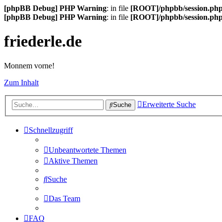
[phpBB Debug] PHP Warning
: in file
[ROOT]/phpbb/session.ph
[phpBB Debug] PHP Warning
: in file
[ROOT]/phpbb/session.ph
friederle.de
Monnem vorne!
Zum Inhalt
Erweiterte Suche
Suche
Schnellzugriff
Unbeantwortete Themen
Aktive Themen
Suche
Das Team
FAQ