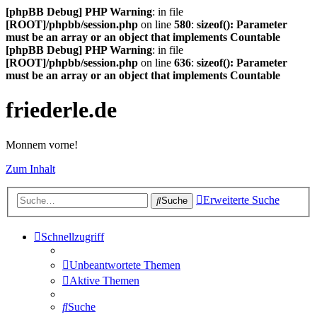
[phpBB Debug] PHP Warning
: in file
[ROOT]/phpbb/session.php
on line
580
:
sizeof(): Parameter
must be an array or an object that implements Countable
[phpBB Debug] PHP Warning
: in file
[ROOT]/phpbb/session.php
on line
636
:
sizeof(): Parameter
must be an array or an object that implements Countable
friederle.de
Monnem vorne!
Zum Inhalt
Erweiterte Suche
Suche
Schnellzugriff
Unbeantwortete Themen
Aktive Themen
Suche