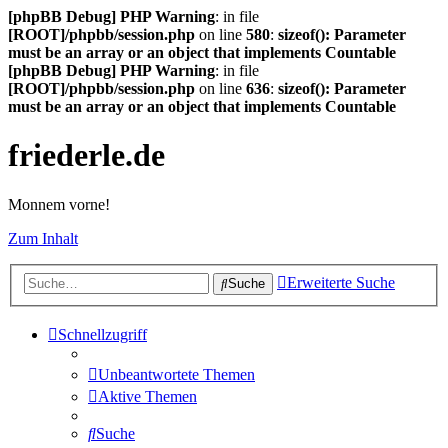
[phpBB Debug] PHP Warning
: in file
[ROOT]/phpbb/session.php
on line
580
:
sizeof(): Parameter
must be an array or an object that implements Countable
[phpBB Debug] PHP Warning
: in file
[ROOT]/phpbb/session.php
on line
636
:
sizeof(): Parameter
must be an array or an object that implements Countable
friederle.de
Monnem vorne!
Zum Inhalt
Erweiterte Suche
Suche
Schnellzugriff
Unbeantwortete Themen
Aktive Themen
Suche