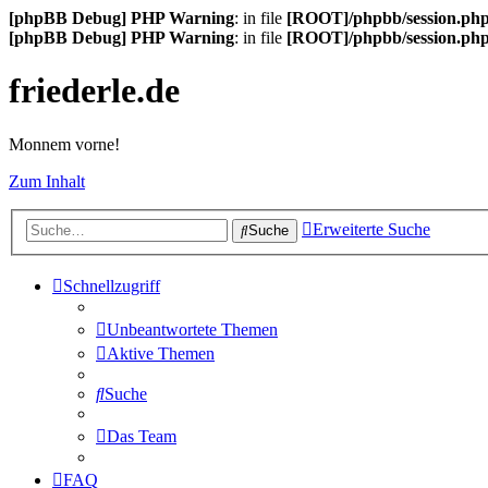
[phpBB Debug] PHP Warning
: in file
[ROOT]/phpbb/session.ph
[phpBB Debug] PHP Warning
: in file
[ROOT]/phpbb/session.ph
friederle.de
Monnem vorne!
Zum Inhalt
Erweiterte Suche
Suche
Schnellzugriff
Unbeantwortete Themen
Aktive Themen
Suche
Das Team
FAQ