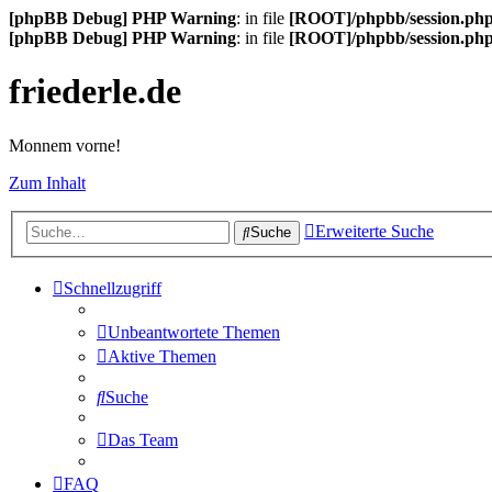
[phpBB Debug] PHP Warning
: in file
[ROOT]/phpbb/session.ph
[phpBB Debug] PHP Warning
: in file
[ROOT]/phpbb/session.ph
friederle.de
Monnem vorne!
Zum Inhalt
Erweiterte Suche
Suche
Schnellzugriff
Unbeantwortete Themen
Aktive Themen
Suche
Das Team
FAQ