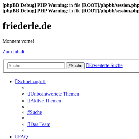
[phpBB Debug] PHP Warning
: in file
[ROOT]/phpbb/session.ph
[phpBB Debug] PHP Warning
: in file
[ROOT]/phpbb/session.ph
friederle.de
Monnem vorne!
Zum Inhalt
Erweiterte Suche
Suche
Schnellzugriff
Unbeantwortete Themen
Aktive Themen
Suche
Das Team
FAQ