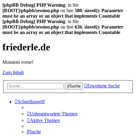
[phpBB Debug] PHP Warning
: in file
[ROOT]/phpbb/session.php
on line
580
:
sizeof(): Parameter
must be an array or an object that implements Countable
[phpBB Debug] PHP Warning
: in file
[ROOT]/phpbb/session.php
on line
636
:
sizeof(): Parameter
must be an array or an object that implements Countable
friederle.de
Monnem vorne!
Zum Inhalt
Erweiterte Suche
Suche
Schnellzugriff
Unbeantwortete Themen
Aktive Themen
Suche