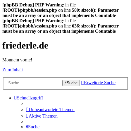
[phpBB Debug] PHP Warning
: in file
[ROOT]/phpbb/session.php
on line
580
:
sizeof(): Parameter
must be an array or an object that implements Countable
[phpBB Debug] PHP Warning
: in file
[ROOT]/phpbb/session.php
on line
636
:
sizeof(): Parameter
must be an array or an object that implements Countable
friederle.de
Monnem vorne!
Zum Inhalt
Erweiterte Suche
Suche
Schnellzugriff
Unbeantwortete Themen
Aktive Themen
Suche