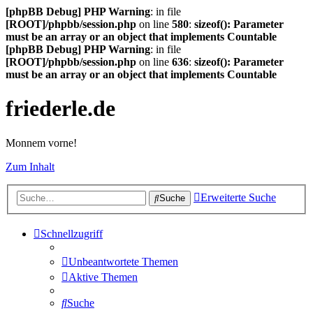
[phpBB Debug] PHP Warning
: in file
[ROOT]/phpbb/session.php
on line
580
:
sizeof(): Parameter
must be an array or an object that implements Countable
[phpBB Debug] PHP Warning
: in file
[ROOT]/phpbb/session.php
on line
636
:
sizeof(): Parameter
must be an array or an object that implements Countable
friederle.de
Monnem vorne!
Zum Inhalt
Erweiterte Suche
Suche
Schnellzugriff
Unbeantwortete Themen
Aktive Themen
Suche