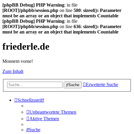
[phpBB Debug] PHP Warning
: in file
[ROOT]/phpbb/session.php
on line
580
:
sizeof(): Parameter
must be an array or an object that implements Countable
[phpBB Debug] PHP Warning
: in file
[ROOT]/phpbb/session.php
on line
636
:
sizeof(): Parameter
must be an array or an object that implements Countable
friederle.de
Monnem vorne!
Zum Inhalt
Erweiterte Suche
Suche
Schnellzugriff
Unbeantwortete Themen
Aktive Themen
Suche