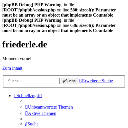
[phpBB Debug] PHP Warning
: in file
[ROOT]/phpbb/session.php
on line
580
:
sizeof(): Parameter
must be an array or an object that implements Countable
[phpBB Debug] PHP Warning
: in file
[ROOT]/phpbb/session.php
on line
636
:
sizeof(): Parameter
must be an array or an object that implements Countable
friederle.de
Monnem vorne!
Zum Inhalt
Erweiterte Suche
Suche
Schnellzugriff
Unbeantwortete Themen
Aktive Themen
Suche