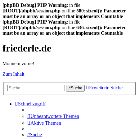
[phpBB Debug] PHP Warning
: in file
[ROOT]/phpbb/session.php
on line
580
:
sizeof(): Parameter
must be an array or an object that implements Countable
[phpBB Debug] PHP Warning
: in file
[ROOT]/phpbb/session.php
on line
636
:
sizeof(): Parameter
must be an array or an object that implements Countable
friederle.de
Monnem vorne!
Zum Inhalt
Erweiterte Suche
Suche
Schnellzugriff
Unbeantwortete Themen
Aktive Themen
Suche