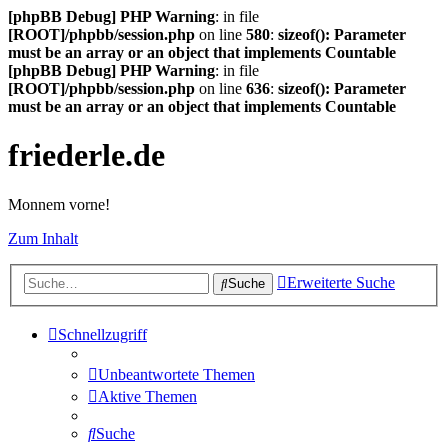
[phpBB Debug] PHP Warning
: in file
[ROOT]/phpbb/session.php
on line
580
:
sizeof(): Parameter
must be an array or an object that implements Countable
[phpBB Debug] PHP Warning
: in file
[ROOT]/phpbb/session.php
on line
636
:
sizeof(): Parameter
must be an array or an object that implements Countable
friederle.de
Monnem vorne!
Zum Inhalt
Erweiterte Suche
Suche
Schnellzugriff
Unbeantwortete Themen
Aktive Themen
Suche