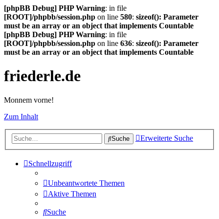
[phpBB Debug] PHP Warning
: in file
[ROOT]/phpbb/session.php
on line
580
:
sizeof(): Parameter
must be an array or an object that implements Countable
[phpBB Debug] PHP Warning
: in file
[ROOT]/phpbb/session.php
on line
636
:
sizeof(): Parameter
must be an array or an object that implements Countable
friederle.de
Monnem vorne!
Zum Inhalt
Erweiterte Suche
Suche
Schnellzugriff
Unbeantwortete Themen
Aktive Themen
Suche