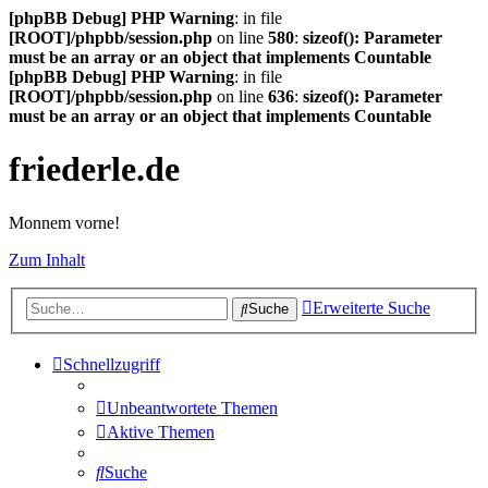
[phpBB Debug] PHP Warning
: in file
[ROOT]/phpbb/session.php
on line
580
:
sizeof(): Parameter
must be an array or an object that implements Countable
[phpBB Debug] PHP Warning
: in file
[ROOT]/phpbb/session.php
on line
636
:
sizeof(): Parameter
must be an array or an object that implements Countable
friederle.de
Monnem vorne!
Zum Inhalt
Erweiterte Suche
Suche
Schnellzugriff
Unbeantwortete Themen
Aktive Themen
Suche