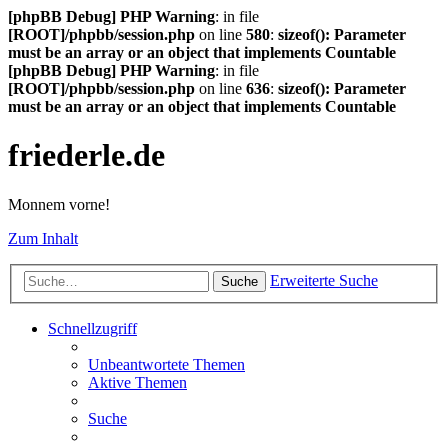
[phpBB Debug] PHP Warning
: in file
[ROOT]/phpbb/session.php
on line
580
:
sizeof(): Parameter
must be an array or an object that implements Countable
[phpBB Debug] PHP Warning
: in file
[ROOT]/phpbb/session.php
on line
636
:
sizeof(): Parameter
must be an array or an object that implements Countable
friederle.de
Monnem vorne!
Zum Inhalt
Erweiterte Suche
Suche
Schnellzugriff
Unbeantwortete Themen
Aktive Themen
Suche