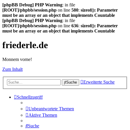
[phpBB Debug] PHP Warning
: in file
[ROOT]/phpbb/session.php
on line
580
:
sizeof(): Parameter
must be an array or an object that implements Countable
[phpBB Debug] PHP Warning
: in file
[ROOT]/phpbb/session.php
on line
636
:
sizeof(): Parameter
must be an array or an object that implements Countable
friederle.de
Monnem vorne!
Zum Inhalt
Erweiterte Suche
Suche
Schnellzugriff
Unbeantwortete Themen
Aktive Themen
Suche