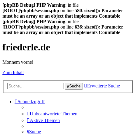
[phpBB Debug] PHP Warning
: in file
[ROOT]/phpbb/session.php
on line
580
:
sizeof(): Parameter
must be an array or an object that implements Countable
[phpBB Debug] PHP Warning
: in file
[ROOT]/phpbb/session.php
on line
636
:
sizeof(): Parameter
must be an array or an object that implements Countable
friederle.de
Monnem vorne!
Zum Inhalt
Erweiterte Suche
Suche
Schnellzugriff
Unbeantwortete Themen
Aktive Themen
Suche