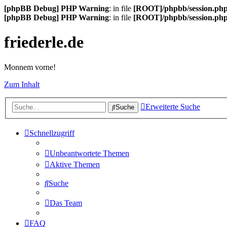
[phpBB Debug] PHP Warning
: in file
[ROOT]/phpbb/session.ph
[phpBB Debug] PHP Warning
: in file
[ROOT]/phpbb/session.ph
friederle.de
Monnem vorne!
Zum Inhalt
Erweiterte Suche
Suche
Schnellzugriff
Unbeantwortete Themen
Aktive Themen
Suche
Das Team
FAQ