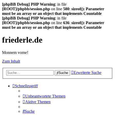
[phpBB Debug] PHP Warning
: in file
[ROOT]/phpbb/session.php
on line
580
:
sizeof(): Parameter
must be an array or an object that implements Countable
[phpBB Debug] PHP Warning
: in file
[ROOT]/phpbb/session.php
on line
636
:
sizeof(): Parameter
must be an array or an object that implements Countable
friederle.de
Monnem vorne!
Zum Inhalt
Erweiterte Suche
Suche
Schnellzugriff
Unbeantwortete Themen
Aktive Themen
Suche