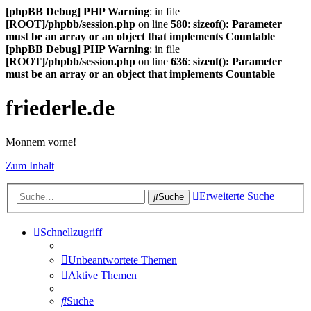
[phpBB Debug] PHP Warning
: in file
[ROOT]/phpbb/session.php
on line
580
:
sizeof(): Parameter
must be an array or an object that implements Countable
[phpBB Debug] PHP Warning
: in file
[ROOT]/phpbb/session.php
on line
636
:
sizeof(): Parameter
must be an array or an object that implements Countable
friederle.de
Monnem vorne!
Zum Inhalt
Erweiterte Suche
Suche
Schnellzugriff
Unbeantwortete Themen
Aktive Themen
Suche