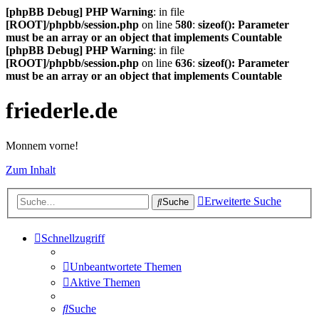
[phpBB Debug] PHP Warning
: in file
[ROOT]/phpbb/session.php
on line
580
:
sizeof(): Parameter
must be an array or an object that implements Countable
[phpBB Debug] PHP Warning
: in file
[ROOT]/phpbb/session.php
on line
636
:
sizeof(): Parameter
must be an array or an object that implements Countable
friederle.de
Monnem vorne!
Zum Inhalt
Erweiterte Suche
Suche
Schnellzugriff
Unbeantwortete Themen
Aktive Themen
Suche