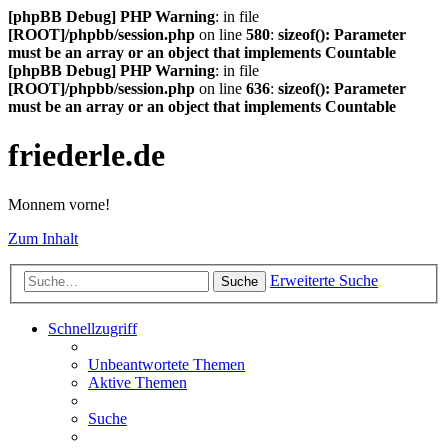
[phpBB Debug] PHP Warning
: in file
[ROOT]/phpbb/session.php
on line
580
:
sizeof(): Parameter
must be an array or an object that implements Countable
[phpBB Debug] PHP Warning
: in file
[ROOT]/phpbb/session.php
on line
636
:
sizeof(): Parameter
must be an array or an object that implements Countable
friederle.de
Monnem vorne!
Zum Inhalt
Erweiterte Suche
Suche
Schnellzugriff
Unbeantwortete Themen
Aktive Themen
Suche