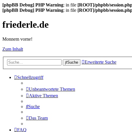
[phpBB Debug] PHP Warning
: in file
[ROOT]/phpbb/session.ph
[phpBB Debug] PHP Warning
: in file
[ROOT]/phpbb/session.ph
friederle.de
Monnem vorne!
Zum Inhalt
Erweiterte Suche
Suche
Schnellzugriff
Unbeantwortete Themen
Aktive Themen
Suche
Das Team
FAQ