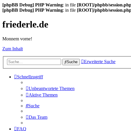
[phpBB Debug] PHP Warning
: in file
[ROOT]/phpbb/session.ph
[phpBB Debug] PHP Warning
: in file
[ROOT]/phpbb/session.ph
friederle.de
Monnem vorne!
Zum Inhalt
Erweiterte Suche
Suche
Schnellzugriff
Unbeantwortete Themen
Aktive Themen
Suche
Das Team
FAQ