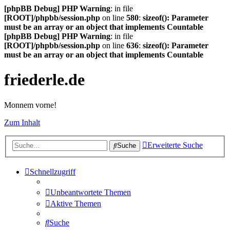
[phpBB Debug] PHP Warning
: in file
[ROOT]/phpbb/session.php
on line
580
:
sizeof(): Parameter
must be an array or an object that implements Countable
[phpBB Debug] PHP Warning
: in file
[ROOT]/phpbb/session.php
on line
636
:
sizeof(): Parameter
must be an array or an object that implements Countable
friederle.de
Monnem vorne!
Zum Inhalt
Erweiterte Suche
Suche
Schnellzugriff
Unbeantwortete Themen
Aktive Themen
Suche