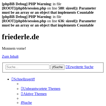
[phpBB Debug] PHP Warning
: in file
[ROOT]/phpbb/session.php
on line
580
:
sizeof(): Parameter
must be an array or an object that implements Countable
[phpBB Debug] PHP Warning
: in file
[ROOT]/phpbb/session.php
on line
636
:
sizeof(): Parameter
must be an array or an object that implements Countable
friederle.de
Monnem vorne!
Zum Inhalt
Erweiterte Suche
Suche
Schnellzugriff
Unbeantwortete Themen
Aktive Themen
Suche