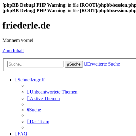
[phpBB Debug] PHP Warning
: in file
[ROOT]/phpbb/session.ph
[phpBB Debug] PHP Warning
: in file
[ROOT]/phpbb/session.ph
friederle.de
Monnem vorne!
Zum Inhalt
Erweiterte Suche
Suche
Schnellzugriff
Unbeantwortete Themen
Aktive Themen
Suche
Das Team
FAQ