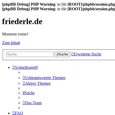
[phpBB Debug] PHP Warning
: in file
[ROOT]/phpbb/session.ph
[phpBB Debug] PHP Warning
: in file
[ROOT]/phpbb/session.ph
friederle.de
Monnem vorne!
Zum Inhalt
Erweiterte Suche
Suche
Schnellzugriff
Unbeantwortete Themen
Aktive Themen
Suche
Das Team
FAQ