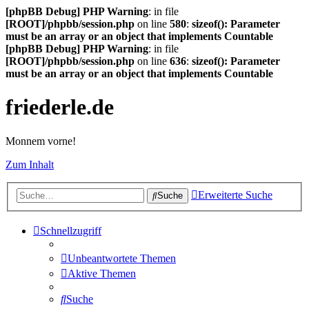
[phpBB Debug] PHP Warning
: in file
[ROOT]/phpbb/session.php
on line
580
:
sizeof(): Parameter
must be an array or an object that implements Countable
[phpBB Debug] PHP Warning
: in file
[ROOT]/phpbb/session.php
on line
636
:
sizeof(): Parameter
must be an array or an object that implements Countable
friederle.de
Monnem vorne!
Zum Inhalt
Erweiterte Suche
Suche
Schnellzugriff
Unbeantwortete Themen
Aktive Themen
Suche